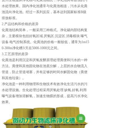
贵州生物滤床净化槽与化粪池相比，净化池具有较强的污
水处理效果。国内净化池通常与化粪池相连，污水从化粪
池流向净化池。经过一系列反应，基本达到国家标准B级
排放标准。
2.产品结构和价格的差异
化粪池结构简单，一般采用三种格式。净化罐内部结构复
杂，主要模块包括好氧区域.厌氧区.沉淀区.消毒模块.曝气
设备.电气控制系统。化粪池的价格一般较低，通常为1m15
0-300m净化槽3/天在5000-1000元之间。
3.工艺原理的差异
化粪池是利用沉淀和厌氧发酵原理处理粪便和污水的一种
方法。粪便和其他固化物在池底分解，上层的水合物流入
管道，防止管道堵塞，并有足够的时间水解固化物（粪便
和其他垃圾）。
净化池是一种利用物理和生物技术有效净化生活污水的污
水处理设施。生化处理过程采用厌氧处理.缺氧.好氧.利用
曝气设备增加溶解氧，加速生物膜的形成，提高污水净化
效果。