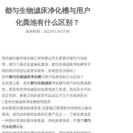
都匀生物滤床净化槽与用户
化粪池有什么区别？
发布时间：2022/9/1 16:57:00
贵州威尔森环保生物工程有限公司主要展示
都匀污水处
理
，都匀三格式抗渗漏化粪池，都匀生物滤床净化槽等方
面的相关信息以及资讯发布，欢迎您关注我站！
贵州
都匀生物滤床净化槽
与用户化粪池有什么区别？
从外观上看，贵州
都匀生物滤床
净化槽与用户的化粪池相
似，甚至有些净化罐是由化粪池加工而成，所以区分不好
是正常的。两者之间的差异可以从以下几个方面来区分:
1.贵州生物滤床净化槽使用差异
农村家庭化粪池快速安装.无渗漏已逐渐取代传统的土建化
粪池，成为农村厕所改造的主要产品之一。三格化粪池是
一种面向资源的废水收集器，净化效果很差，不属于
都匀
污水处理
设备。