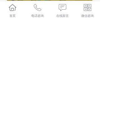
首页
电话咨询
在线留言
微信咨询
都匀污水处理口碑怎么样？都匀三格式抗渗漏化粪池哪里
好？都匀生物滤床净化槽找哪家？贵州威尔森环保生物工
程有限公司专业从事都匀污水处理,都匀三格式抗渗漏化粪
池,都匀生物滤床净化槽,
相关标签：
生物滤床净化槽
,
生物滤床净化槽厂家
,
上一条：
都匀贵州三格式化粪池施工要求
下一条：
都匀污水处理设备的优点
365系统